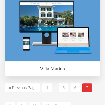
Villa Marina
Interim
Go
Σελίδα
Σελίδα
Σελίδα
Σελίδα
«
Previous Page
1
…
5
6
7
pages
to
omitted