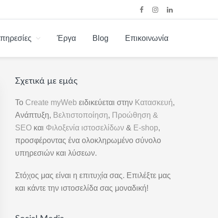
πηρεσίες
Έργα
Blog
Επικοινωνία
ΞΕΝΊΑ | SEO |
Σχετικά με εμάς
Αρχική
Πλευρική
Το
Create myWeb
ειδικεύεται στην
Κατασκευή
,
Ανάπτυξη,
Βελτιστοποίηση
,
Προώθηση &
Στήλη
SEO
και
Φιλοξενία ιστοσελίδων
&
E-shop
,
προσφέροντας ένα ολοκληρωμένο σύνολο
υπηρεσιών και λύσεων.
Στόχος μας είναι η επιτυχία σας. Επιλέξτε μας
και κάντε την ιστοσελίδα σας μοναδική!