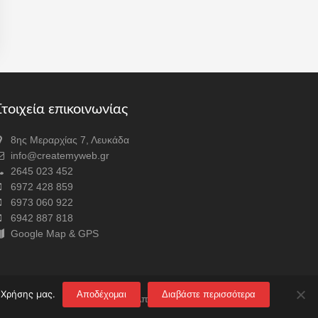
τοιχεία επικοινωνίας
8ης Μεραρχίας 7, Λευκάδα
info@createmyweb.gr
2645 023 452
6972 428 859
6973 060 922
6942 887 818
Google Map & GPS
 Χρήσης μας.
Αποδέχομαι
Διαβάστε περισσότερα
Πολιτική Απορρήτου & Όροι χρήσης