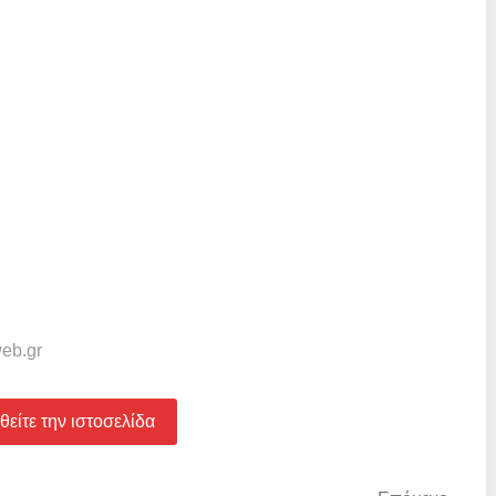
web.gr
είτε την ιστοσελίδα