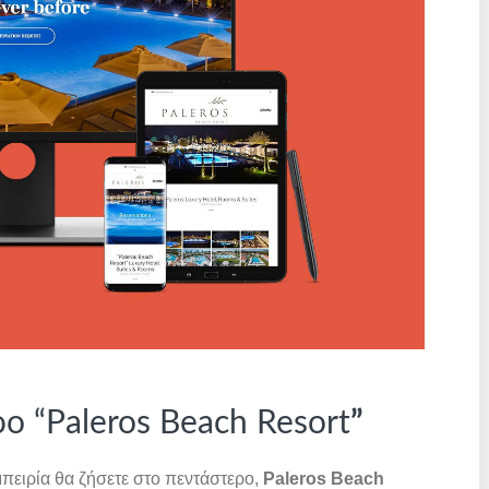
ο “Paleros Beach Resort
”
πειρία θα ζήσετε στο πεντάστερο,
Paleros Beach