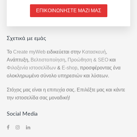
ΕΠΙΚΟΙΝΩΝΗΣΤΕ ΜΑΖΙ ΜΑΣ
Αρχική
Σχετικά με εμάς
Πλευρική
Το
Create myWeb
ειδικεύεται στην
Κατασκευή
,
Στήλη
Ανάπτυξη,
Βελτιστοποίηση
,
Προώθηση & SEO
και
Φιλοξενία ιστοσελίδων
&
E-shop
, προσφέροντας ένα
ολοκληρωμένο σύνολο υπηρεσιών και λύσεων.
Στόχος μας είναι η επιτυχία σας. Επιλέξτε μας και κάντε
την ιστοσελίδα σας μοναδική!
Social Media