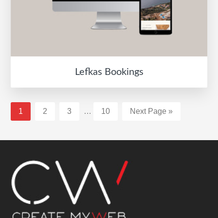
Lefkas Bookings
Interim
Σελίδα
Σελίδα
Σελίδα
Σελίδα
Go
1
2
3
…
10
Next Page »
pages
to
omitted
Footer