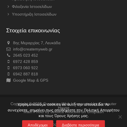
Φιλοξενία Ιστοσελίδων
Υποστήριξη Ιστοσελίδων
Στοιχεία επικοινωνίας
8ης Μεραρχίας 7, Λευκάδα
info@createmyweb.gr
2645 023 452
6972 428 859
6973 060 922
6942 887 818
Google Map & GPS
Copyright © 2026
Create myWeb
| Supported by
Computer
Χρησιμοποιούμε cookies σε αυτή την ιστοσελίδα. Αν
House
συνεχίσετε, σημαίνει πως αποδέχεστε την Πολιτική Απορρήτου
Main Photo by Jessica Ruscello on Unsplash
και τους Όρους Χρήσης μας.
Πολιτική Απορρήτου & Όροι χρήσης
Αποδέχομαι
Διαβάστε περισσότερα