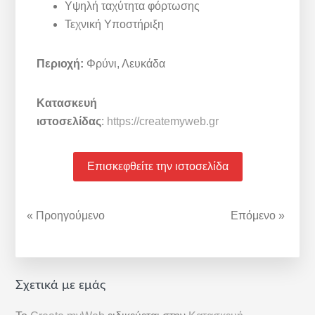
Υψηλή ταχύτητα φόρτωσης
Τεχνική Υποστήριξη
Περιοχή:
Φρύνι, Λευκάδα
Κατασκευή
ιστοσελίδας
:
https://createmyweb.gr
Επισκεφθείτε την ιστοσελίδα
« Προηγούμενο
Επόμενο »
Αρχική
Σχετικά με εμάς
Πλευρική