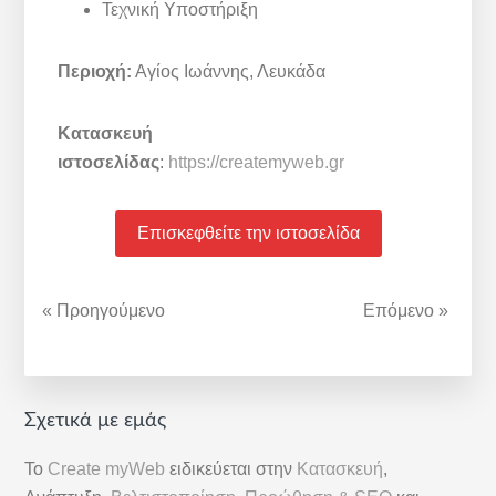
Τεχνική Υποστήριξη
Περιοχή:
Αγίος Ιωάννης, Λευκάδα
Κατασκευή
ιστοσελίδας
:
https://createmyweb.gr
Επισκεφθείτε την ιστοσελίδα
« Προηγούμενο
Επόμενο »
Αρχική
Σχετικά με εμάς
Πλευρική
Το
Create myWeb
ειδικεύεται στην
Κατασκευή
,
Στήλη