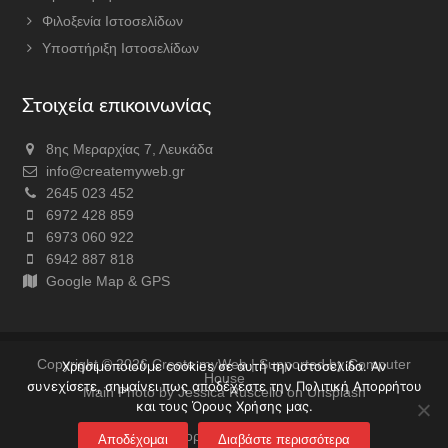
Φιλοξενία Ιστοσελίδων
Υποστήριξη Ιστοσελίδων
Στοιχεία επικοινωνίας
8ης Μεραρχίας 7, Λευκάδα
info@createmyweb.gr
2645 023 452
6972 428 859
6973 060 922
6942 887 818
Google Map & GPS
Copyright © 2026
Create myWeb
| Supported by
Computer
Χρησιμοποιούμε cookies σε αυτή την ιστοσελίδα. Αν
House
συνεχίσετε, σημαίνει πως αποδέχεστε την Πολιτική Απορρήτου
Main Photo by Jessica Ruscello on Unsplash
και τους Όρους Χρήσης μας.
Πολιτική Απορρήτου & Όροι χρήσης
Αποδέχομαι
Διαβάστε περισσότερα