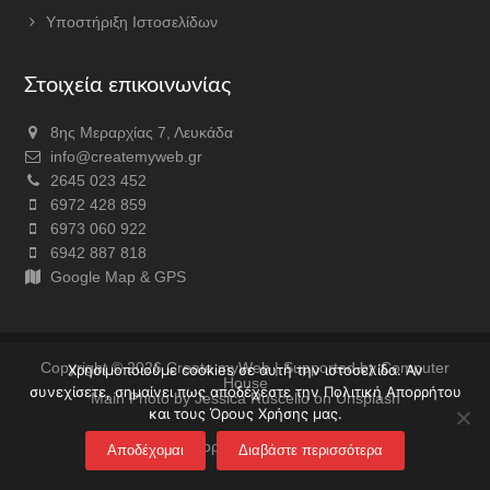
Υποστήριξη Ιστοσελίδων
Στοιχεία επικοινωνίας
8ης Μεραρχίας 7, Λευκάδα
info@createmyweb.gr
2645 023 452
6972 428 859
6973 060 922
6942 887 818
Google Map & GPS
Copyright © 2026
Create myWeb
| Supported by
Computer
Χρησιμοποιούμε cookies σε αυτή την ιστοσελίδα. Αν
House
συνεχίσετε, σημαίνει πως αποδέχεστε την Πολιτική Απορρήτου
Main Photo by Jessica Ruscello on Unsplash
και τους Όρους Χρήσης μας.
Πολιτική Απορρήτου & Όροι χρήσης
Αποδέχομαι
Διαβάστε περισσότερα