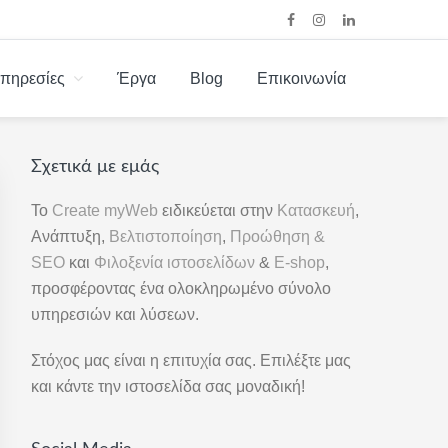
πηρεσίες
Έργα
Blog
Επικοινωνία
ΞΕΝΊΑ | SEO |
Σχετικά με εμάς
Αρχική
Πλευρική
Το
Create myWeb
ειδικεύεται στην
Κατασκευή
,
Ανάπτυξη,
Βελτιστοποίηση
,
Προώθηση &
Στήλη
SEO
και
Φιλοξενία ιστοσελίδων
&
E-shop
,
προσφέροντας ένα ολοκληρωμένο σύνολο
υπηρεσιών και λύσεων.
Στόχος μας είναι η επιτυχία σας. Επιλέξτε μας
και κάντε την ιστοσελίδα σας μοναδική!