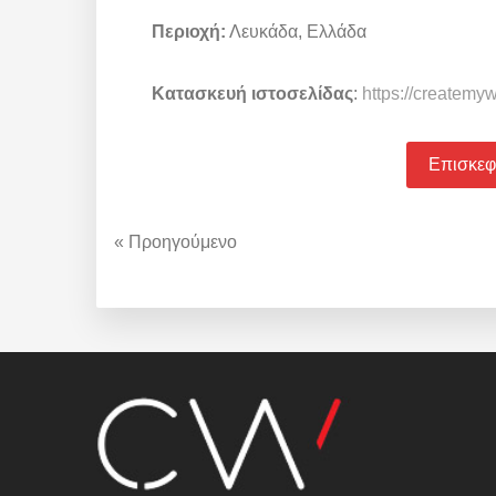
Περιοχή:
Λευκάδα, Ελλάδα
Κατασκευή ιστοσελίδας
:
https://createmy
Επισκεφθ
« Προηγούμενο
Footer