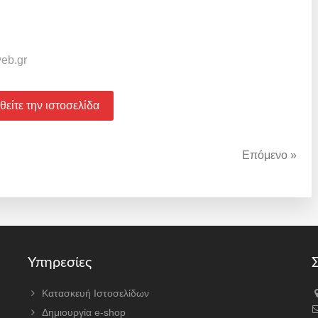
web.gr
είτε την ιστοσελίδα
Επόμενο »
Υπηρεσίες
Σ
Κατασκευή Ιστοσελίδων
Δημιουργία e-shop