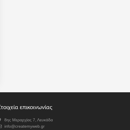
τοιχεία επικοινωνίας
8ης Μεραρχίας 7, Λευκάδα
info@createmyweb.gr