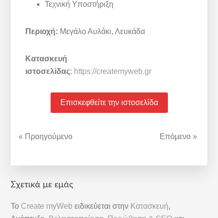
Τεχνική Υποστήριξη
Περιοχή:
Μεγάλο Αυλάκι, Λευκάδα
Κατασκευή
ιστοσελίδας
:
https://createmyweb.gr
Επισκεφθείτε την ιστοσελίδα
« Προηγούμενο
Επόμενο »
Αρχική
Σχετικά με εμάς
Πλευρική
Το
Create myWeb
ειδικεύεται στην
Κατασκευή
,
Στήλη