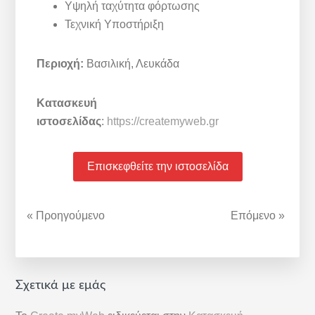
Υψηλή ταχύτητα φόρτωσης
Τεχνική Υποστήριξη
Περιοχή:
Βασιλική, Λευκάδα
Κατασκευή
ιστοσελίδας
:
https://createmyweb.gr
Επισκεφθείτε την ιστοσελίδα
« Προηγούμενο
Επόμενο »
Αρχική
Σχετικά με εμάς
Πλευρική