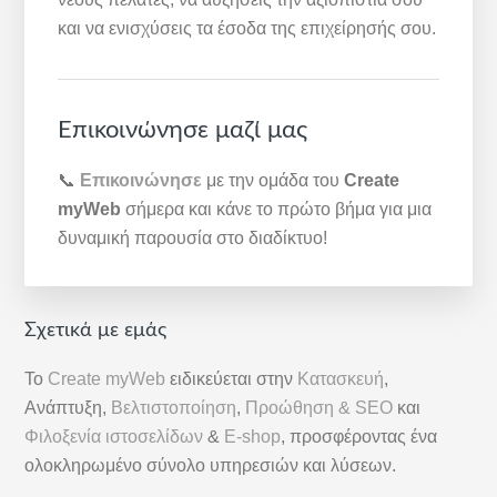
και να ενισχύσεις τα έσοδα της επιχείρησής σου.
Επικοινώνησε μαζί μας
📞
Επικοινώνησε
με την ομάδα του
Create
myWeb
σήμερα και κάνε το πρώτο βήμα για μια
δυναμική παρουσία στο διαδίκτυο!
Αρχική
Σχετικά με εμάς
Πλευρική
Το
Create myWeb
ειδικεύεται στην
Κατασκευή
,
Στήλη
Ανάπτυξη,
Βελτιστοποίηση
,
Προώθηση & SEO
και
Φιλοξενία ιστοσελίδων
&
E-shop
, προσφέροντας ένα
ολοκληρωμένο σύνολο υπηρεσιών και λύσεων.