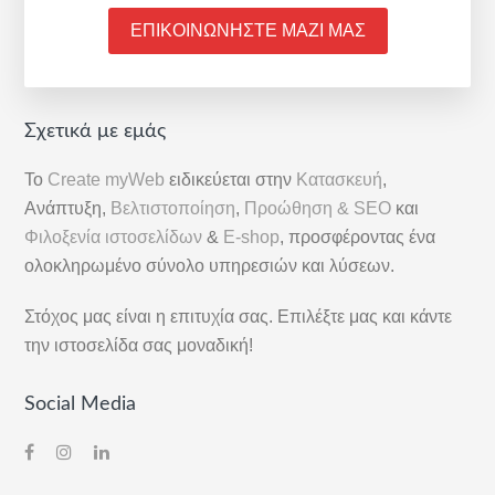
ΕΠΙΚΟΙΝΩΝΗΣΤΕ ΜΑΖΙ ΜΑΣ
Αρχική
Σχετικά με εμάς
Πλευρική
Το
Create myWeb
ειδικεύεται στην
Κατασκευή
,
Στήλη
Ανάπτυξη,
Βελτιστοποίηση
,
Προώθηση & SEO
και
Φιλοξενία ιστοσελίδων
&
E-shop
, προσφέροντας ένα
ολοκληρωμένο σύνολο υπηρεσιών και λύσεων.
Στόχος μας είναι η επιτυχία σας. Επιλέξτε μας και κάντε
την ιστοσελίδα σας μοναδική!
Social Media